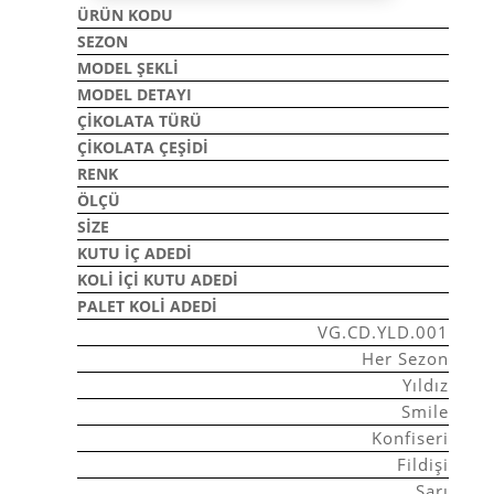
ÜRÜN KODU
SEZON
MODEL ŞEKLI
MODEL DETAYI
ÇIKOLATA TÜRÜ
ÇIKOLATA ÇEŞIDI
RENK
ÖLÇÜ
SIZE
KUTU İÇ ADEDI
KOLI İÇI KUTU ADEDI
PALET KOLI ADEDI
VG.CD.YLD.001
Her Sezon
Yıldız
Smile
Konfiseri
Fildişi
Sarı