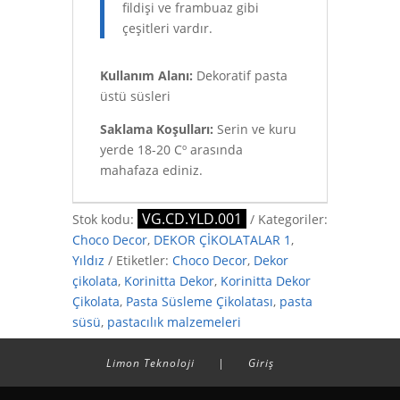
fildişi ve frambuaz gibi
çeşitleri vardır.
Kullanım Alanı:
Dekoratif pasta
üstü süsleri
Saklama Koşulları:
Serin ve kuru
yerde 18-20 Cº arasında
mahafaza ediniz.
VG.CD.YLD.001
Stok kodu:
Kategoriler:
Choco Decor
,
DEKOR ÇİKOLATALAR 1
,
Yıldız
Etiketler:
Choco Decor
,
Dekor
çikolata
,
Korinitta Dekor
,
Korinitta Dekor
Çikolata
,
Pasta Süsleme Çikolatası
,
pasta
süsü
,
pastacılık malzemeleri
Limon Teknoloji
|
Giriş