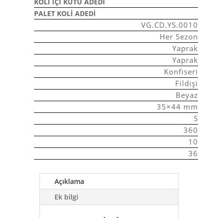
KOLI İÇI KUTU ADEDI
PALET KOLI ADEDI
VG.CD.YS.0010
Her Sezon
Yaprak
Yaprak
Konfiseri
Fildişi
Beyaz
35×44 mm
S
360
10
36
Açıklama
Ek bilgi