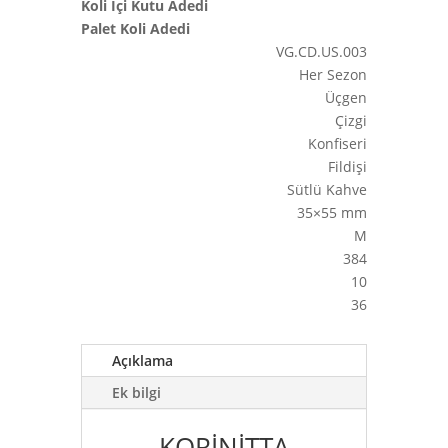
Koli İçi Kutu Adedi
Palet Koli Adedi
VG.CD.US.003
Her Sezon
Üçgen
Çizgi
Konfiseri
Fildişi
Sütlü Kahve
35×55 mm
M
384
10
36
Açıklama
Ek bilgi
KORİNİTTA