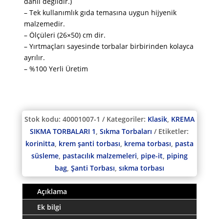
dahil değildir.)
– Tek kullanımlık gıda temasına uygun hijyenik
malzemedir.
– Ölçüleri (26×50) cm dir.
– Yırtmaçları sayesinde torbalar birbirinden kolayca
ayrılır.
– %100 Yerli Üretim
Stok kodu:
40001007-1
Kategoriler:
Klasik
,
KREMA
SIKMA TORBALARI 1
,
Sıkma Torbaları
Etiketler:
korinitta
,
krem şanti torbası
,
krema torbası
,
pasta
süsleme
,
pastacılık malzemeleri
,
pipe-it
,
piping
bag
,
Şanti Torbası
,
sıkma torbası
Açıklama
Ek bilgi