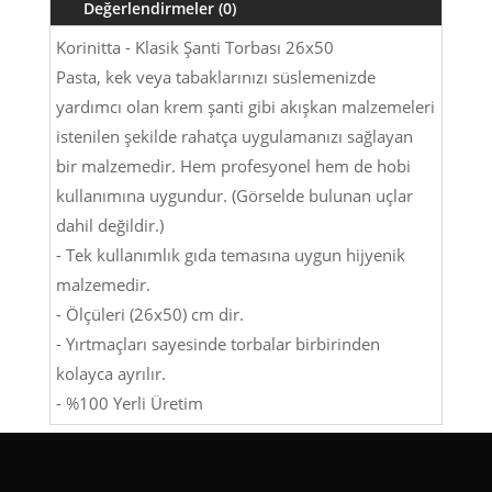
Değerlendirmeler (0)
Korinitta - Klasik Şanti Torbası 26x50
Pasta, kek veya tabaklarınızı süslemenizde
yardımcı olan krem şanti gibi akışkan malzemeleri
istenilen şekilde rahatça uygulamanızı sağlayan
bir malzemedir. Hem profesyonel hem de hobi
kullanımına uygundur. (Görselde bulunan uçlar
dahil değildir.)
- Tek kullanımlık gıda temasına uygun hijyenik
malzemedir.
- Ölçüleri (26x50) cm dir.
- Yırtmaçları sayesinde torbalar birbirinden
kolayca ayrılır.
- %100 Yerli Üretim