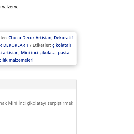
r malzeme.
ler:
Choco Decor Artisian
,
Dekoratif
İR DEKORLAR 1
Etiketler:
çikolatalı
i artisian
,
Mini inci çikolata
,
pasta
cılık malzemeleri
tmak Mini İnci çikolatayı serpiştirmek