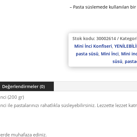
– Pasta süslemede kullanılan bi
Stok kodu:
30002614
Kategori
Mini İnci Konfiseri
,
YENİLEBİL
pasta süsü
,
Mini İnci
,
Mini inc
süsü
,
pasta
Değerlendirmeler (0)
nci (200 gr)
ci ile pastalarınızı rahatlıkla süsleyebilirsiniz. Lezzette lezzet ka
 yerde muhafaza ediniz.