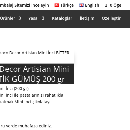
mbalaj Sitemizi İnceleyin
Türkçe
English
0 Öge
Ürünler
Yasal
Kataloglar
İletişim
Özelleştir
hoco Decor Artisian Mini İnci BİTTER
Decor Artisian Mini
NTİK GÜMÜŞ 200 gr
ni İnci (200 gr)
i İnci ile pastalarınızı rahatlıkla
 katmak Mini İnci çikolatayı
kuru yerde muhafaza ediniz.