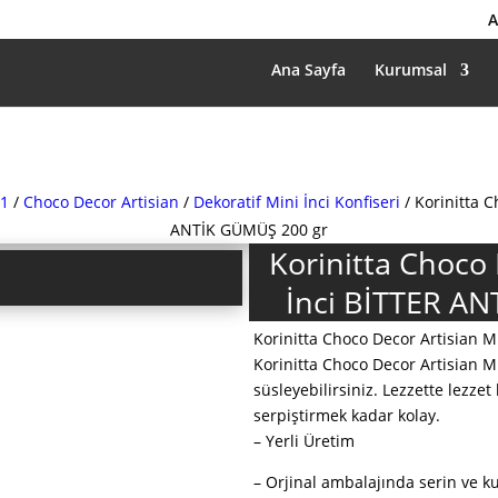
A
Ana Sayfa
Kurumsal
1
/
Choco Decor Artisian
/
Dekoratif Mini İnci Konfiseri
/ Korinitta C
ANTİK GÜMÜŞ 200 gr
Korinitta Choco 
İnci BİTTER A
Korinitta Choco Decor Artisian Mi
Korinitta Choco Decor Artisian Min
süsleyebilirsiniz. Lezzette lezzet
serpiştirmek kadar kolay.
– Yerli Üretim
– Orjinal ambalajında serin ve 