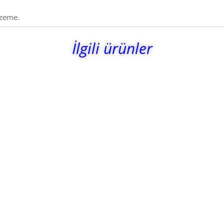
lzeme.
İlgili ürünler