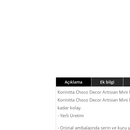
Açıklama
Ek bilgi
Korinitta Choco Decor Artisian Mini İ
Korinitta Choco Decor Artisian Mini İn
kadar kolay.
- Yerli Üretim
- Orjinal ambalajında serin ve kuru