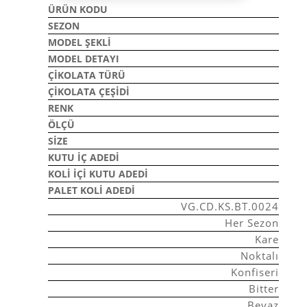
ÜRÜN KODU
SEZON
MODEL ŞEKLI
MODEL DETAYI
ÇIKOLATA TÜRÜ
ÇIKOLATA ÇEŞIDI
RENK
ÖLÇÜ
SIZE
KUTU İÇ ADEDI
KOLI İÇI KUTU ADEDI
PALET KOLI ADEDI
VG.CD.KS.BT.0024
Her Sezon
Kare
Noktalı
Konfiseri
Bitter
Beyaz