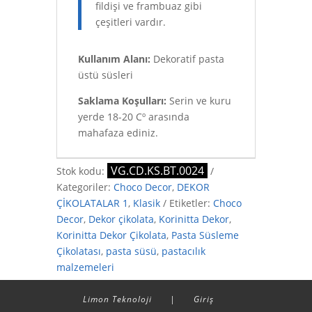
fildişi ve frambuaz gibi
çeşitleri vardır.
Kullanım Alanı:
Dekoratif pasta
üstü süsleri
Saklama Koşulları:
Serin ve kuru
yerde 18-20 Cº arasında
mahafaza ediniz.
VG.CD.KS.BT.0024
Stok kodu:
Kategoriler:
Choco Decor
,
DEKOR
ÇİKOLATALAR 1
,
Klasik
Etiketler:
Choco
Decor
,
Dekor çikolata
,
Korinitta Dekor
,
Korinitta Dekor Çikolata
,
Pasta Süsleme
Çikolatası
,
pasta süsü
,
pastacılık
malzemeleri
Limon Teknoloji
|
Giriş