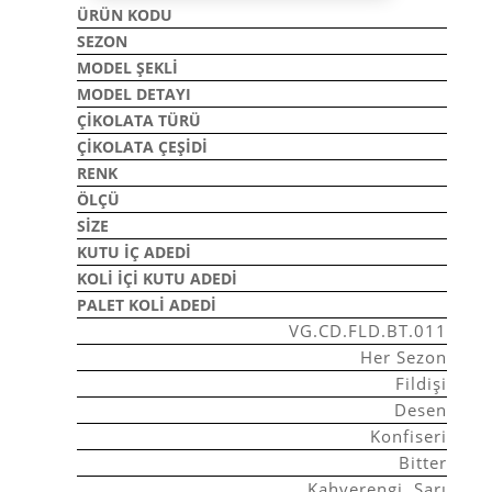
ÜRÜN KODU
SEZON
MODEL ŞEKLI
MODEL DETAYI
ÇIKOLATA TÜRÜ
ÇIKOLATA ÇEŞIDI
RENK
ÖLÇÜ
SIZE
KUTU İÇ ADEDI
KOLI İÇI KUTU ADEDI
PALET KOLI ADEDI
VG.CD.FLD.BT.011
Her Sezon
Fildişi
Desen
Konfiseri
Bitter
Kahverengi, Sarı