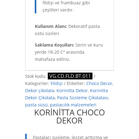
fildişi ve frambuaz gibi
çeşitleri vardır.
Kullanım Alanı:
Dekoratif pasta
üstü süsleri
Saklama Koşulları:
Serin ve kuru
yerde 18-20 Cº arasında
mahafaza ediniz.
VG.CD.FLD.BT.011
Stok kodu:
Kategoriler:
Fildişi
Etiketler:
Choco Decor
,
Dekor çikolata
,
Korinitta Dekor
,
Korinitta
Dekor Çikolata
,
Pasta Süsleme Çikolatası
,
pasta süsü
,
pastacılık malzemeleri
KORİNİTTA CHOCO
DEKOR
Pastaları süsleme, lezzet arttırma ve